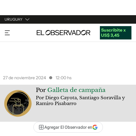
URUGUAY
Suscribite x
URUGUAY
US$ 3,45
ARGENTINA
ESPAÑA
ESTADOS UNIDOS
27 de noviembre 2024
12:00 hs
Por
Galleta de campaña
Por Diego Cayota, Santiago Soravilla y
Ramiro Pisabarro
Agregar El Observador en