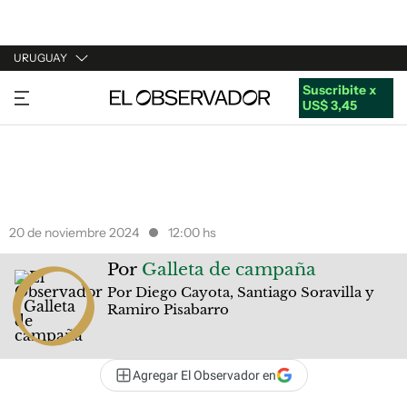
URUGUAY
Suscribite x
URUGUAY
US$ 3,45
ARGENTINA
ESPAÑA
ESTADOS UNIDOS
20 de noviembre 2024
12:00 hs
Por
Galleta de campaña
Por Diego Cayota, Santiago Soravilla y
Ramiro Pisabarro
Agregar El Observador en