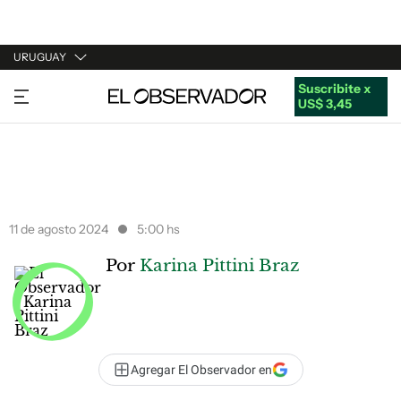
URUGUAY
Suscribite x
URUGUAY
US$ 3,45
ARGENTINA
ESPAÑA
ESTADOS UNIDOS
11 de agosto 2024
5:00 hs
Por
Karina Pittini Braz
Agregar El Observador en