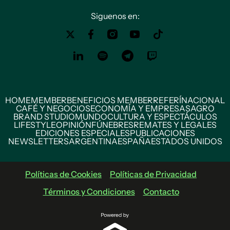
Siguenos en:
HOME
MEMBER
BENEFICIOS MEMBER
REFERÍ
NACIONAL
CAFÉ Y NEGOCIOS
ECONOMÍA Y EMPRESAS
AGRO
BRAND STUDIO
MUNDO
CULTURA Y ESPECTÁCULOS
LIFESTYLE
OPINIÓN
FÚNEBRES
REMATES Y LEGALES
EDICIONES ESPECIALES
PUBLICACIONES
NEWSLETTERS
ARGENTINA
ESPAÑA
ESTADOS UNIDOS
Políticas de Cookies
Políticas de Privacidad
Términos y Condiciones
Contacto