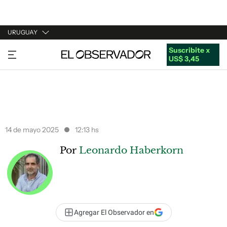
URUGUAY
Suscribite x
URUGUAY
US$ 3,45
ARGENTINA
ESPAÑA
ESTADOS UNIDOS
14 de mayo 2025
12:13 hs
Por
Leonardo Haberkorn
Agregar El Observador en