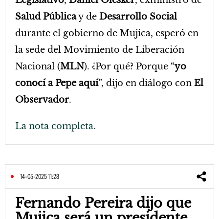
Legislativo
,
Daniel Olesker
, exministro de
Salud Pública
y de
Desarrollo Social
durante el gobierno de Mujica, esperó en
la sede del Movimiento de Liberación
Nacional (
MLN
). ¿Por qué? Porque “
yo
conocí a Pepe aquí
”, dijo en diálogo con
El
Observador
.
La nota completa.
14-05-2025 11:28
Fernando Pereira dijo que
Mujica será un presidente