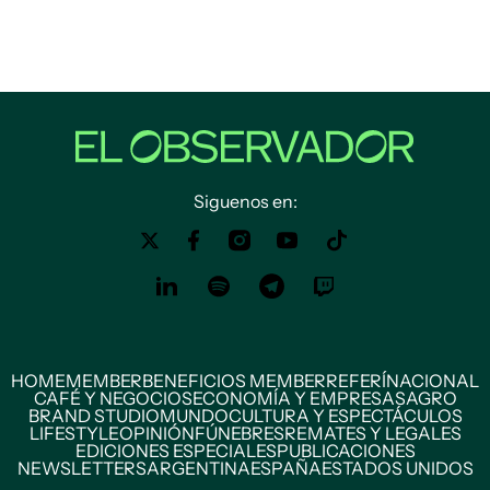
Siguenos en:
HOME
MEMBER
BENEFICIOS MEMBER
REFERÍ
NACIONAL
CAFÉ Y NEGOCIOS
ECONOMÍA Y EMPRESAS
AGRO
BRAND STUDIO
MUNDO
CULTURA Y ESPECTÁCULOS
LIFESTYLE
OPINIÓN
FÚNEBRES
REMATES Y LEGALES
EDICIONES ESPECIALES
PUBLICACIONES
NEWSLETTERS
ARGENTINA
ESPAÑA
ESTADOS UNIDOS