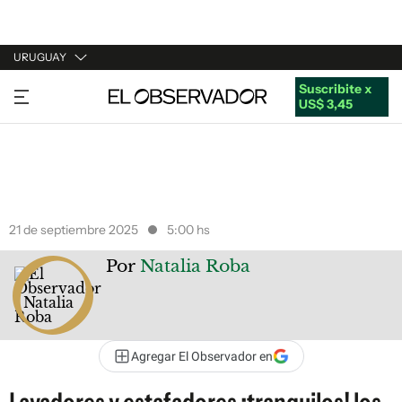
URUGUAY
Suscribite x
URUGUAY
US$ 3,45
ARGENTINA
ESPAÑA
ESTADOS UNIDOS
21 de septiembre 2025
5:00 hs
Por
Natalia Roba
Agregar El Observador en