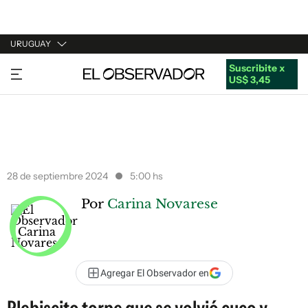
URUGUAY
Suscribite x
URUGUAY
US$ 3,45
ARGENTINA
ESPAÑA
ESTADOS UNIDOS
28 de septiembre 2024
5:00 hs
Por
Carina Novarese
Agregar El Observador en