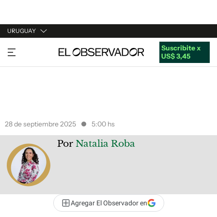
URUGUAY
Suscribite x
URUGUAY
US$ 3,45
ARGENTINA
ESPAÑA
ESTADOS UNIDOS
28 de septiembre 2025
5:00 hs
Por
Natalia Roba
Agregar El Observador en