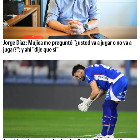
Jorge Díaz: Mujica me preguntó "¿usted va a jugar o no va a
jugar?"; y ahí "dije que sí"