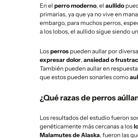
En el
perro moderno
, el
aullido
pued
primarias, ya que ya no vive en manad
embargo, para muchos perros, espec
a los lobos, el aullido sigue siendo 
Los
perros
pueden aullar por divers
expresar dolor
,
ansiedad o frustra
También pueden aullar en respuesta a
que estos pueden sonarles como
au
¿Qué razas de perros aúlla
Los resultados del estudio fueron s
genéticamente más cercanas a los
l
Malamutes de Alaska
, fueron las 