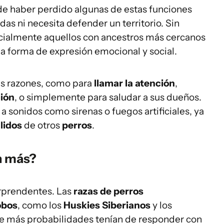
e haber perdido algunas de estas funciones
as ni necesita defender un territorio. Sin
ialmente aquellos con ancestros más cercanos
una forma de expresión emocional y social.
as razones, como para
llamar la atención
,
ción
, o simplemente para saludar a sus dueños.
 sonidos como sirenas o fuegos artificiales, ya
llidos
de otros
perros
.
n más?
orprendentes. Las
razas de perros
obos
, como los
Huskies Siberianos
y los
que más probabilidades tenían de responder con