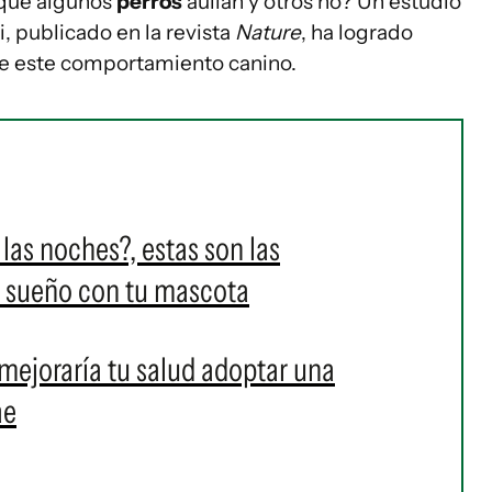
 qué algunos
perros
aúllan y otros no? Un estudio
, publicado en la revista
Nature
, ha logrado
 de este comportamiento canino.
las noches?, estas son las
 sueño con tu mascota
mejoraría tu salud adoptar una
ae