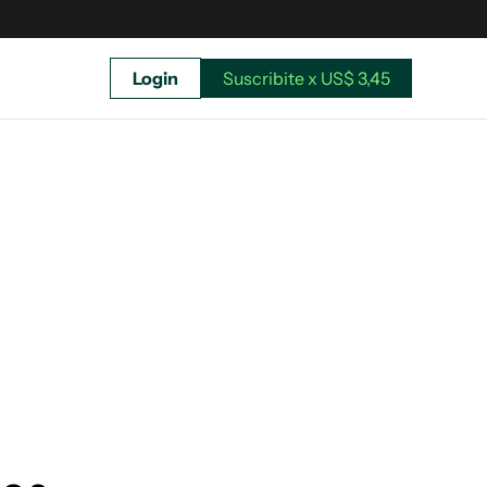
Login
Suscribite x US$ 3,45
uscríbete ahora a El Observador y elegí hasta
donde llegar.
Suscribite x US$ 3,45