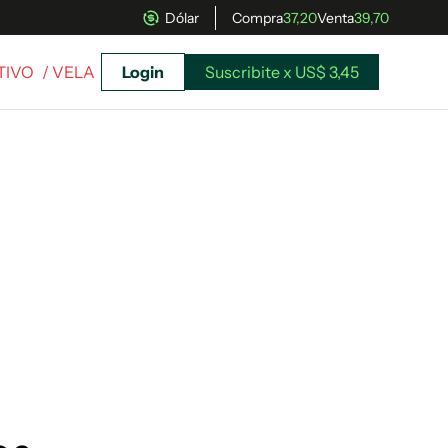
Dólar
Compra
37,20
Venta
39,70
TIVO
/ VELA
Login
Suscribite x US$ 3,45
uscríbete ahora a El Observador y elegí hasta
donde llegar.
Suscribite x US$ 3,45