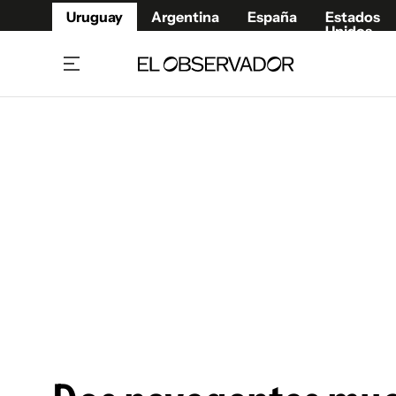
Uruguay
Argentina
España
Estados
Unidos
Home
Juegos 
Referí
Rugby
Fútbol
Básque
Mundial 2026
Tenis
Resultados Deportivos
Runnin
Fútbol internacional
Polidep
Copa Libertadores
Motor