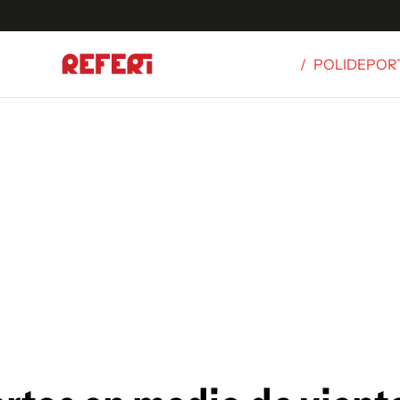
/
POLIDEPOR
Olímpicos
S
tbol
g
ortivo