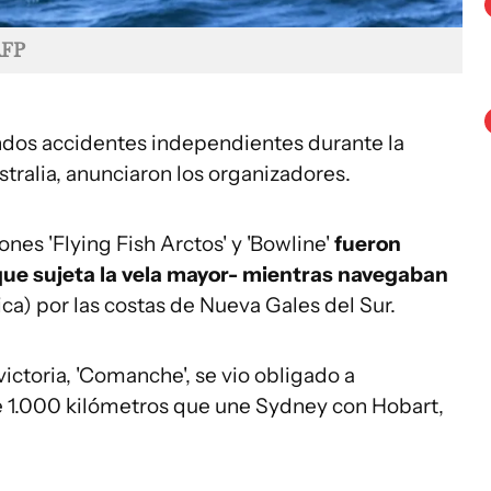
AFP
ndos accidentes independientes durante la
tralia, anunciaron los organizadores.
nes 'Flying Fish Arctos' y 'Bowline'
fueron
que sujeta la vela mayor- mientras navegaban
a) por las costas de Nueva Gales del Sur.
victoria, 'Comanche', se vio obligado a
e 1.000 kilómetros que une Sydney con Hobart,