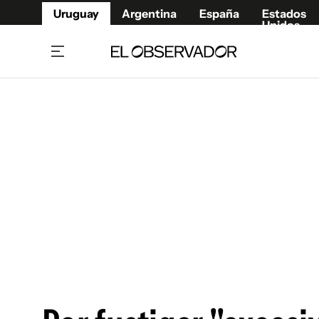
Uruguay
Argentina
España
Estados
Unidos
Home
Juegos 
Referí
Rugby
Fútbol
Básque
Mundial 2026
Tenis
Resultados Deportivos
Runnin
Fútbol internacional
Polidep
Copa Libertadores
Motor