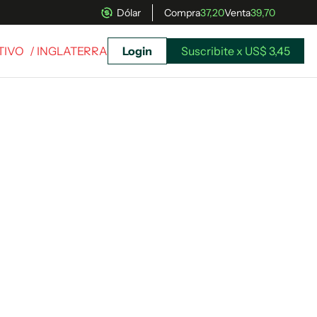
Dólar
Compra
37,20
Venta
39,70
TIVO
/ INGLATERRA
Login
Suscribite x US$ 3,45
uscríbete ahora a El Observador y elegí hasta
donde llegar.
Suscribite x US$ 3,45