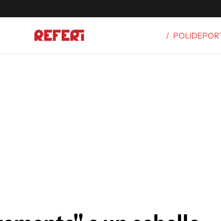
/
POLIDEPOR
Olímpicos
S
tbol
g
ortivo