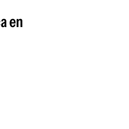
guenos en:
ca en