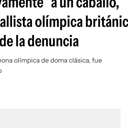
vamente" a un caballo,
Si
llista olímpica británi
 de la denuncia
eona olímpica de doma clásica, fue
o