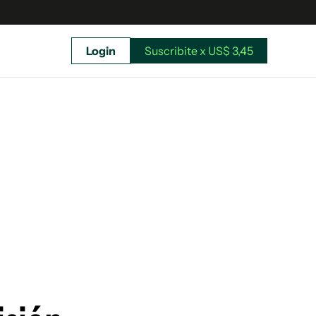
Login
Suscribite x US$ 3,45
uscríbete ahora a El Observador y elegí hasta
donde llegar.
Suscribite x US$ 3,45