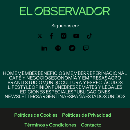
Siguenos en:
HOME
MEMBER
BENEFICIOS MEMBER
REFERÍ
NACIONAL
CAFÉ Y NEGOCIOS
ECONOMÍA Y EMPRESAS
AGRO
BRAND STUDIO
MUNDO
CULTURA Y ESPECTÁCULOS
LIFESTYLE
OPINIÓN
FÚNEBRES
REMATES Y LEGALES
EDICIONES ESPECIALES
PUBLICACIONES
NEWSLETTERS
ARGENTINA
ESPAÑA
ESTADOS UNIDOS
Políticas de Cookies
Políticas de Privacidad
Términos y Condiciones
Contacto