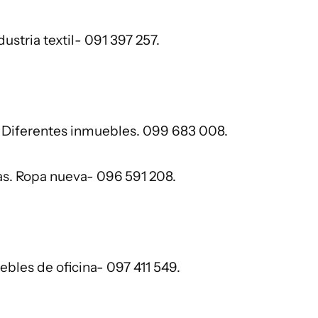
ustria textil- 091 397 257.
. Diferentes inmuebles. 099 683 008.
as. Ropa nueva- 096 591 208.
uebles de oficina- 097 411 549.