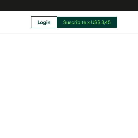
Login
Suscribite x US$ 3,45
uscríbete ahora a El Observador y elegí hasta
donde llegar.
Suscribite x US$ 3,45