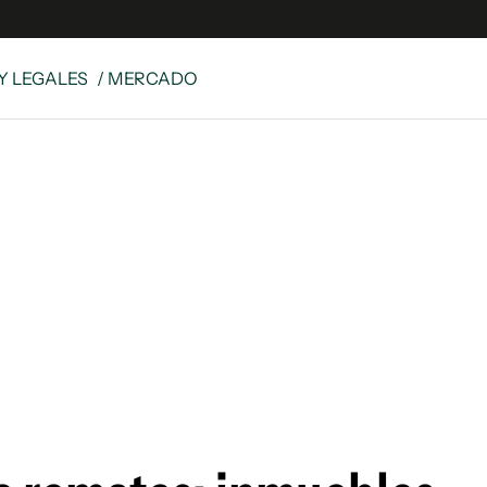
Y LEGALES
/ MERCADO
e
S
n
es
Siguenos en:
 y Legales
es especiales
ciones
ters
ina
 Unidos