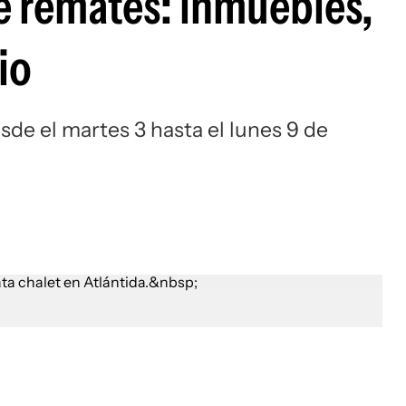
e remates: inmuebles,
io
de el martes 3 hasta el lunes 9 de