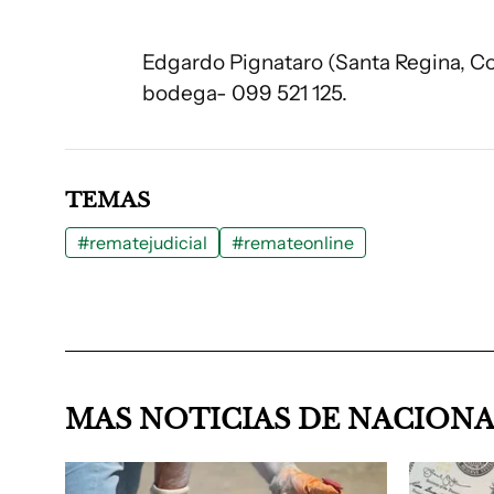
Edgardo Pignataro (Santa Regina, Col
bodega- 099 521 125.
TEMAS
#rematejudicial
#remateonline
MAS NOTICIAS DE NACION