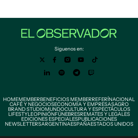
Siguenos en:
HOME
MEMBER
BENEFICIOS MEMBER
REFERÍ
NACIONAL
CAFÉ Y NEGOCIOS
ECONOMÍA Y EMPRESAS
AGRO
BRAND STUDIO
MUNDO
CULTURA Y ESPECTÁCULOS
LIFESTYLE
OPINIÓN
FÚNEBRES
REMATES Y LEGALES
EDICIONES ESPECIALES
PUBLICACIONES
NEWSLETTERS
ARGENTINA
ESPAÑA
ESTADOS UNIDOS