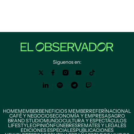
Siguenos en:
HOME
MEMBER
BENEFICIOS MEMBER
REFERÍ
NACIONAL
CAFÉ Y NEGOCIOS
ECONOMÍA Y EMPRESAS
AGRO
BRAND STUDIO
MUNDO
CULTURA Y ESPECTÁCULOS
LIFESTYLE
OPINIÓN
FÚNEBRES
REMATES Y LEGALES
EDICIONES ESPECIALES
PUBLICACIONES