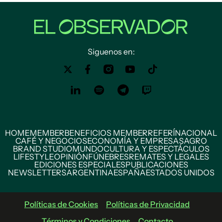
Siguenos en:
HOME
MEMBER
BENEFICIOS MEMBER
REFERÍ
NACIONAL
CAFÉ Y NEGOCIOS
ECONOMÍA Y EMPRESAS
AGRO
BRAND STUDIO
MUNDO
CULTURA Y ESPECTÁCULOS
LIFESTYLE
OPINIÓN
FÚNEBRES
REMATES Y LEGALES
EDICIONES ESPECIALES
PUBLICACIONES
NEWSLETTERS
ARGENTINA
ESPAÑA
ESTADOS UNIDOS
Políticas de Cookies
Políticas de Privacidad
Términos y Condiciones
Contacto