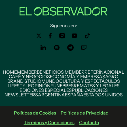
Siguenos en:
HOME
MEMBER
BENEFICIOS MEMBER
REFERÍ
NACIONAL
CAFÉ Y NEGOCIOS
ECONOMÍA Y EMPRESAS
AGRO
BRAND STUDIO
MUNDO
CULTURA Y ESPECTÁCULOS
LIFESTYLE
OPINIÓN
FÚNEBRES
REMATES Y LEGALES
EDICIONES ESPECIALES
PUBLICACIONES
NEWSLETTERS
ARGENTINA
ESPAÑA
ESTADOS UNIDOS
Políticas de Cookies
Políticas de Privacidad
Términos y Condiciones
Contacto