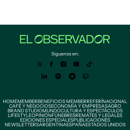
Siguenos en:
HOME
MEMBER
BENEFICIOS MEMBER
REFERÍ
NACIONAL
CAFÉ Y NEGOCIOS
ECONOMÍA Y EMPRESAS
AGRO
BRAND STUDIO
MUNDO
CULTURA Y ESPECTÁCULOS
LIFESTYLE
OPINIÓN
FÚNEBRES
REMATES Y LEGALES
EDICIONES ESPECIALES
PUBLICACIONES
NEWSLETTERS
ARGENTINA
ESPAÑA
ESTADOS UNIDOS