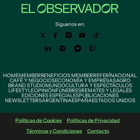
Siguenos en:
HOME
MEMBER
BENEFICIOS MEMBER
REFERÍ
NACIONAL
CAFÉ Y NEGOCIOS
ECONOMÍA Y EMPRESAS
AGRO
BRAND STUDIO
MUNDO
CULTURA Y ESPECTÁCULOS
LIFESTYLE
OPINIÓN
FÚNEBRES
REMATES Y LEGALES
EDICIONES ESPECIALES
PUBLICACIONES
NEWSLETTERS
ARGENTINA
ESPAÑA
ESTADOS UNIDOS
Políticas de Cookies
Políticas de Privacidad
Términos y Condiciones
Contacto