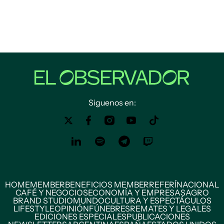
Siguenos en:
HOME
MEMBER
BENEFICIOS MEMBER
REFERÍ
NACIONAL
CAFÉ Y NEGOCIOS
ECONOMÍA Y EMPRESAS
AGRO
BRAND STUDIO
MUNDO
CULTURA Y ESPECTÁCULOS
LIFESTYLE
OPINIÓN
FÚNEBRES
REMATES Y LEGALES
EDICIONES ESPECIALES
PUBLICACIONES