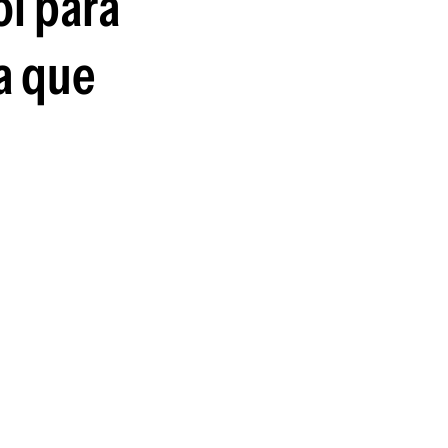
ol para
guenos en:
a que