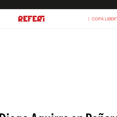
/
COPA LIBE
Olímpicos
S
tbol
g
ortivo