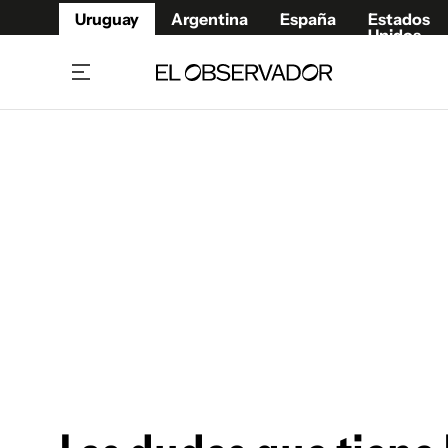
Uruguay
Argentina
España
Estados
Unidos
Home
Juegos 
Referí
Rugby
Fútbol
Básque
Mundial 2026
Tenis
Resultados Deportivos
Runnin
Fútbol internacional
Polidep
Copa Libertadores
Motor