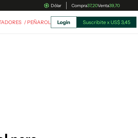
Dólar
Compra
37,20
Venta
39,70
RTADORES
/ PEÑAROL
Login
Suscribite x US$ 3,45
uscríbete ahora a El Observador y elegí hasta
donde llegar.
Suscribite x US$ 3,45