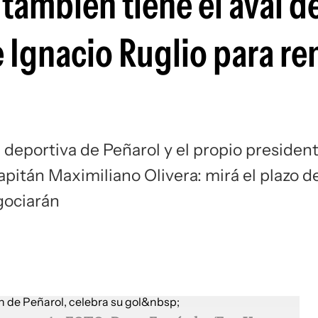
también tiene el aval d
Si
 Ignacio Ruglio para re
 deportiva de Peñarol y el propio president
capitán Maximiliano Olivera: mirá el plazo d
gociarán