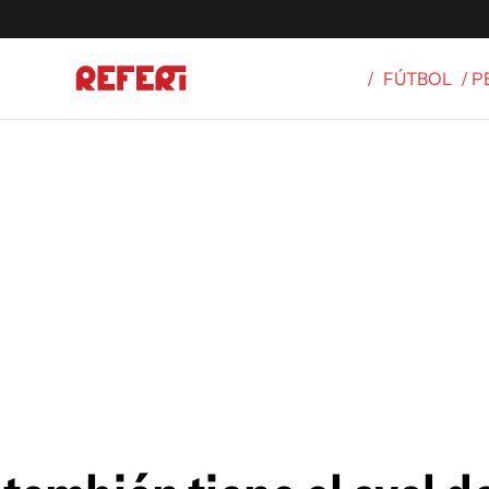
/
FÚTBOL
/ 
Olímpicos
S
tbol
g
ortivo