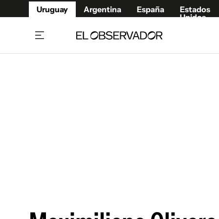
Uruguay
Argentina
España
Estados
Unidos
Home
Juegos 
Referí
Rugby
Fútbol
Básque
Mundial 2026
Tenis
Resultados Deportivos
Runnin
Fútbol internacional
Polidep
Copa Libertadores
Motor