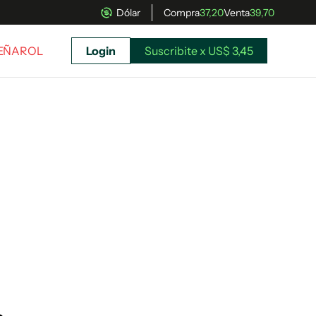
Dólar
Compra
37,20
Venta
39,70
PEÑAROL
Login
Suscribite x US$ 3,45
uscríbete ahora a El Observador y elegí hasta
donde llegar.
Suscribite x US$ 3,45