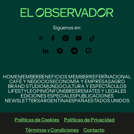
Siguenos en:
HOME
MEMBER
BENEFICIOS MEMBER
REFERÍ
NACIONAL
CAFÉ Y NEGOCIOS
ECONOMÍA Y EMPRESAS
AGRO
BRAND STUDIO
MUNDO
CULTURA Y ESPECTÁCULOS
LIFESTYLE
OPINIÓN
FÚNEBRES
REMATES Y LEGALES
EDICIONES ESPECIALES
PUBLICACIONES
NEWSLETTERS
ARGENTINA
ESPAÑA
ESTADOS UNIDOS
Políticas de Cookies
Políticas de Privacidad
Términos y Condiciones
Contacto