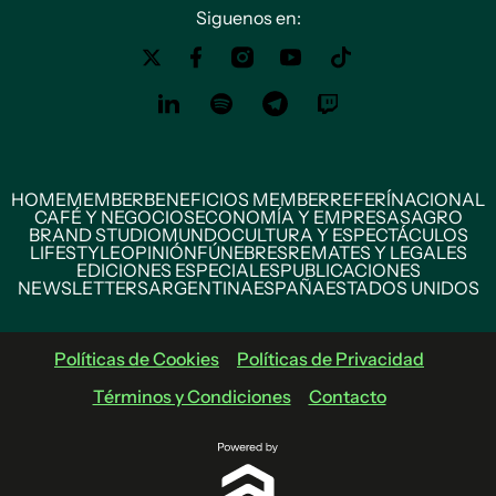
Siguenos en:
HOME
MEMBER
BENEFICIOS MEMBER
REFERÍ
NACIONAL
CAFÉ Y NEGOCIOS
ECONOMÍA Y EMPRESAS
AGRO
BRAND STUDIO
MUNDO
CULTURA Y ESPECTÁCULOS
LIFESTYLE
OPINIÓN
FÚNEBRES
REMATES Y LEGALES
EDICIONES ESPECIALES
PUBLICACIONES
NEWSLETTERS
ARGENTINA
ESPAÑA
ESTADOS UNIDOS
Políticas de Cookies
Políticas de Privacidad
Términos y Condiciones
Contacto