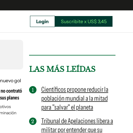
Login
Suscribite x US$ 3,45
uscríbete ahora a El Observador y elegí hasta
donde llegar.
LAS MÁS LEÍDAS
Científicos propone reducir la
 no contrató
población mundial a la mitad
sus planes
para "salvar" el planeta
otivos
rminación
Tribunal de Apelaciones libera a
militar por entender que su
Suscribite x US$ 3,45