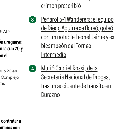
crimen prescribió
Peñarol 5-1 Wanderers: el equipo
de Diego Aguirre se floreó, goleó
con un notable Leonel Jaime y es
ión uruguaya:
bicampeón del Torneo
n la sub 20 y
Intermedio
n el
Murió Gabriel Rossi, de la
 sub 20 en
Secretaría Nacional de Drogas,
l Complejo
tas
tras un accidente de tránsito en
Durazno
 contratar a
cambios con