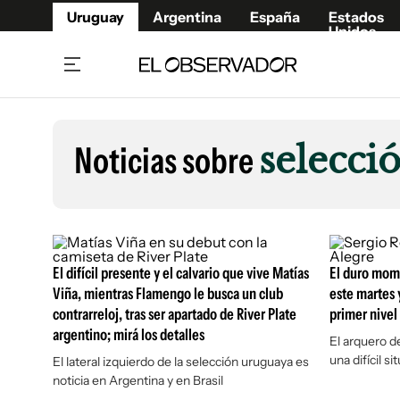
Uruguay
Argentina
España
Estados
Unidos
Home
Lifestyl
Member
Opinió
Noticias sobre
selecci
Beneficios Member
Fúnebr
Referí
Remates
11°C
Viernes:
Ahora en:
Montevideo
Nacional
Mín
8°
Máx
12°
Edicion
Nubes
Café y Negocios
Publica
El difícil presente y el calvario que vive Matías
Economía y Empresas
El duro mom
Newslet
Viña, mientras Flamengo le busca un club
este martes 
Agro
Argent
contrarreloj, tras ser apartado de River Plate
primer nivel
Brand Studio
España
argentino; mirá los detalles
El arquero d
Mundo
Estados
una difícil s
El lateral izquierdo de la selección uruguaya es
noticia en Argentina y en Brasil
Cultura y Espectáculos