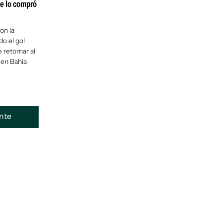
ue lo compró
on la
o el gol
e retornar al
 en Bahia
ente