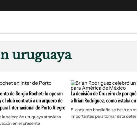
e
S
n
ón uruguaya
es
Siguenos en:
 y Legales
es especiales
ciones
ento de Sergio Rochet: lo operan
ters
La decisión de Cruzeiro de por qué
y el club contrató a un arquero de
a Brian Rodríguez, como estaba en 
ina
 para Internacional de Porto Alegre
El conjunto brasileño se basó en m
importantes para tomar esta dete
e la selección uruguaya atraviesa
 Unidos
ituación en el presente