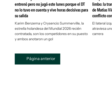
entrenó pero no jugó este lunes porque el DT
limbo: la tr
no lo tuvo en cuenta y vive horas decisivas para
de Matías Vi
su salida
conflicto c
Karim Benzema y Crysencio Summerville, la
El lateral iz
estrella holandesa del Mundial 2026 recién
atraviesa u
contratada, son los competidores en su puesto
carrera
y ambos anotaron un gol
Página anterior