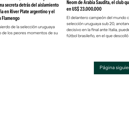
Neom de Arabia Saudita, el club q
ama secreta detrás del aislamiento
en US$ 23.000.000
ña en River Plate argentino y el
on Flamengo
El delantero campeón del mundo c
selección uruguaya sub 20, anotand
quierdo de la selección uruguaya
decisivo en la final ante Italia, pued
no de los peores momentos de su
fútbol brasileño, en el que descolló
Página sigui