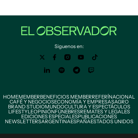
Siguenos en:
HOME
MEMBER
BENEFICIOS MEMBER
REFERÍ
NACIONAL
CAFÉ Y NEGOCIOS
ECONOMÍA Y EMPRESAS
AGRO
BRAND STUDIO
MUNDO
CULTURA Y ESPECTÁCULOS
LIFESTYLE
OPINIÓN
FÚNEBRES
REMATES Y LEGALES
EDICIONES ESPECIALES
PUBLICACIONES
NEWSLETTERS
ARGENTINA
ESPAÑA
ESTADOS UNIDOS