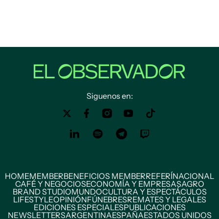
Siguenos en:
HOME
MEMBER
BENEFICIOS MEMBER
REFERÍ
NACIONAL
CAFÉ Y NEGOCIOS
ECONOMÍA Y EMPRESAS
AGRO
BRAND STUDIO
MUNDO
CULTURA Y ESPECTÁCULOS
LIFESTYLE
OPINIÓN
FÚNEBRES
REMATES Y LEGALES
EDICIONES ESPECIALES
PUBLICACIONES
NEWSLETTERS
ARGENTINA
ESPAÑA
ESTADOS UNIDOS