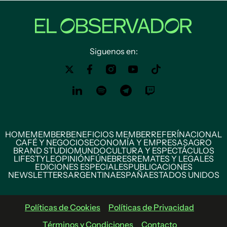
Siguenos en:
HOME
MEMBER
BENEFICIOS MEMBER
REFERÍ
NACIONAL
CAFÉ Y NEGOCIOS
ECONOMÍA Y EMPRESAS
AGRO
BRAND STUDIO
MUNDO
CULTURA Y ESPECTÁCULOS
LIFESTYLE
OPINIÓN
FÚNEBRES
REMATES Y LEGALES
EDICIONES ESPECIALES
PUBLICACIONES
NEWSLETTERS
ARGENTINA
ESPAÑA
ESTADOS UNIDOS
Políticas de Cookies
Políticas de Privacidad
Términos y Condiciones
Contacto