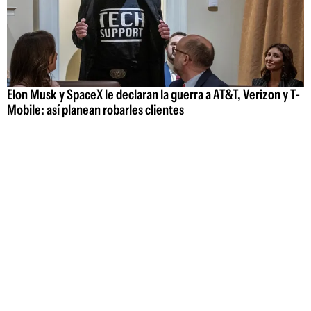
Elon Musk y SpaceX le declaran la guerra a AT&T, Verizon y T-
Mobile: así planean robarles clientes