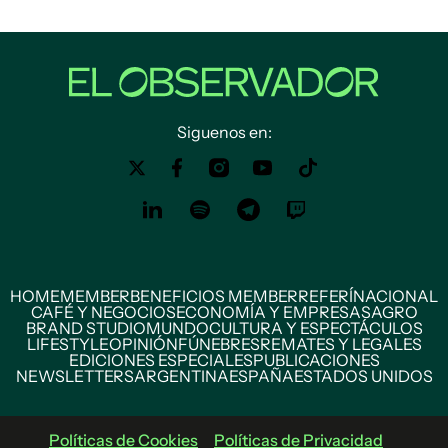
Siguenos en:
HOME
MEMBER
BENEFICIOS MEMBER
REFERÍ
NACIONAL
CAFÉ Y NEGOCIOS
ECONOMÍA Y EMPRESAS
AGRO
BRAND STUDIO
MUNDO
CULTURA Y ESPECTÁCULOS
LIFESTYLE
OPINIÓN
FÚNEBRES
REMATES Y LEGALES
EDICIONES ESPECIALES
PUBLICACIONES
NEWSLETTERS
ARGENTINA
ESPAÑA
ESTADOS UNIDOS
Políticas de Cookies
Políticas de Privacidad