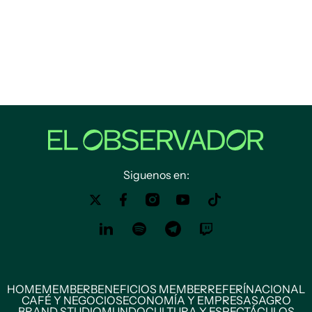
Siguenos en:
HOME
MEMBER
BENEFICIOS MEMBER
REFERÍ
NACIONAL
CAFÉ Y NEGOCIOS
ECONOMÍA Y EMPRESAS
AGRO
BRAND STUDIO
MUNDO
CULTURA Y ESPECTÁCULOS