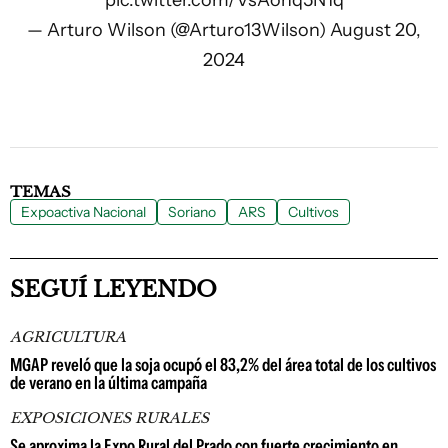
pic.twitter.com/VsAohq5N1q
— Arturo Wilson (@Arturo13Wilson)
August 20,
2024
TEMAS
Expoactiva Nacional
Soriano
ARS
Cultivos
SEGUÍ LEYENDO
AGRICULTURA
MGAP reveló que la soja ocupó el 83,2% del área total de los cultivos
de verano en la última campaña
EXPOSICIONES RURALES
Se aproxima la Expo Rural del Prado con fuerte crecimiento en