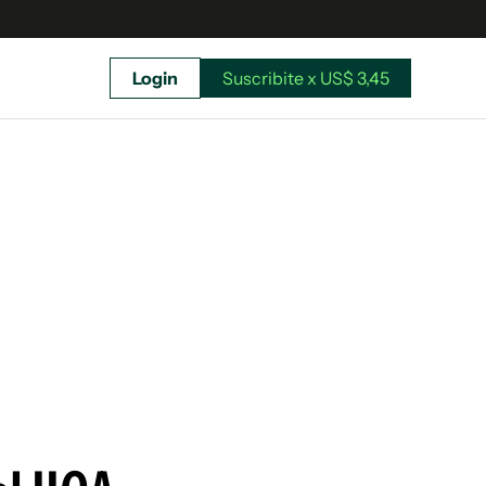
Login
Suscribite x US$ 3,45
uscríbete ahora a El Observador y elegí hasta
donde llegar.
Suscribite x US$ 3,45