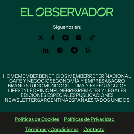
Siguenos en:
HOME
MEMBER
BENEFICIOS MEMBER
REFERÍ
NACIONAL
CAFÉ Y NEGOCIOS
ECONOMÍA Y EMPRESAS
AGRO
BRAND STUDIO
MUNDO
CULTURA Y ESPECTÁCULOS
LIFESTYLE
OPINIÓN
FÚNEBRES
REMATES Y LEGALES
EDICIONES ESPECIALES
PUBLICACIONES
NEWSLETTERS
ARGENTINA
ESPAÑA
ESTADOS UNIDOS
Políticas de Cookies
Políticas de Privacidad
Términos y Condiciones
Contacto