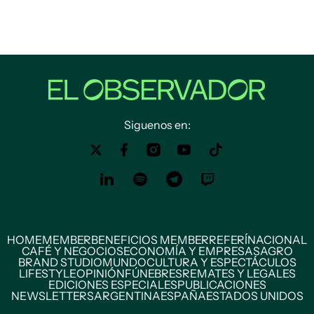
Siguenos en:
HOME
MEMBER
BENEFICIOS MEMBER
REFERÍ
NACIONAL
CAFÉ Y NEGOCIOS
ECONOMÍA Y EMPRESAS
AGRO
BRAND STUDIO
MUNDO
CULTURA Y ESPECTÁCULOS
LIFESTYLE
OPINIÓN
FÚNEBRES
REMATES Y LEGALES
EDICIONES ESPECIALES
PUBLICACIONES
NEWSLETTERS
ARGENTINA
ESPAÑA
ESTADOS UNIDOS