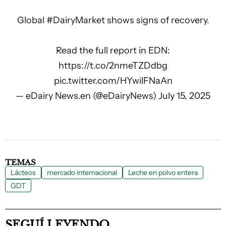
Global
#DairyMarket
shows signs of recovery.
Read the full report in EDN:
https://t.co/2nmeTZDdbg
pic.twitter.com/HYwilFNaAn
— eDairy News.en (@eDairyNews)
July 15, 2025
TEMAS
Lácteos
mercado internacional
Leche en polvo entera
GDT
SEGUÍ LEYENDO