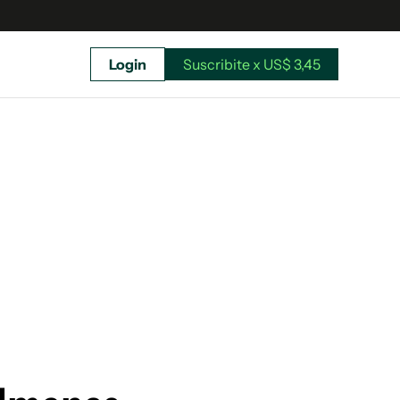
Login
Suscribite x US$ 3,45
uscríbete ahora a El Observador y elegí hasta
donde llegar.
Suscribite x US$ 3,45