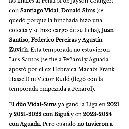
las finales al Peñarol de Jayson Granger)
con
Santiago Vidal, Donald Sims
(se
quedó porque la hinchada hizo una
colecta y se hizo cargo de su ficha),
Juan
Santiso, Federico Pereiras y Agustín
Zuvich
. Esta temporada no estuvieron
Luis Santos (se fue a Peñarol y Aguada
apostó por el ex Hebraica Macabi Frank
Hassell) ni Victor Rudd (llegó con la
temporada empezada a Peñarol).
El
dúo Vidal-Sims
ya ganó la Liga en
2021
y 2021-2022 con Biguá
y en
2023-2024
con Aguada
. Pero cuando
no tuvieron a