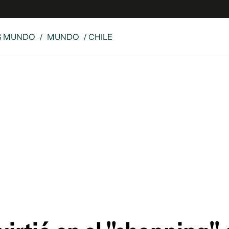
S MUNDO
/
MUNDO
/ CHILE
e
S
n
es
Siguenos en:
 y Legales
es especiales
ciones
ters
ina
 Unidos