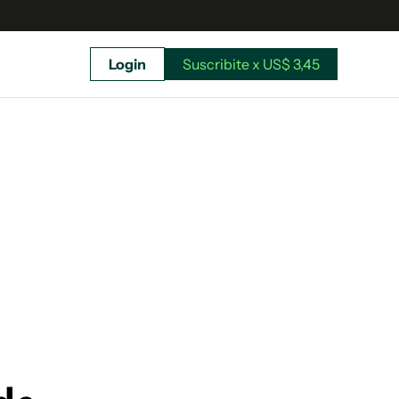
Login
Suscribite x US$ 3,45
uscríbete ahora a El Observador y elegí hasta
donde llegar.
Suscribite x US$ 3,45