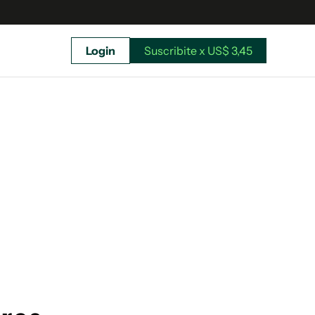
Login
Suscribite x US$ 3,45
uscríbete ahora a El Observador y elegí hasta
donde llegar.
Suscribite x US$ 3,45