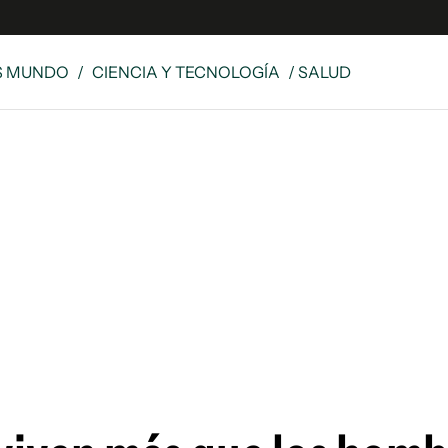
S MUNDO
/
CIENCIA Y TECNOLOGÍA
/ SALUD
e
S
n
es
Siguenos en:
 y Legales
es especiales
ciones
ters
ina
 Unidos