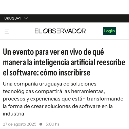
URUGUAY
URUGUAY
Login
ARGENTINA
Un evento para ver en vivo de qué
ESPAÑA
manera la inteligencia artificial reescribe
ESTADOS UNIDOS
el software: cómo inscribirse
Una compañía uruguaya de soluciones
tecnológicas compartirá las herramientas,
procesos y experiencias que están transformando
la forma de crear soluciones de software en la
industria
27 de agosto 2025
5:00 hs