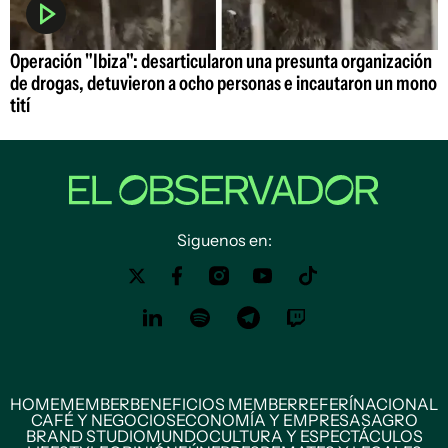
Operación "Ibiza": desarticularon una presunta organización
de drogas, detuvieron a ocho personas e incautaron un mono
tití
Siguenos en:
HOME
MEMBER
BENEFICIOS MEMBER
REFERÍ
NACIONAL
CAFÉ Y NEGOCIOS
ECONOMÍA Y EMPRESAS
AGRO
BRAND STUDIO
MUNDO
CULTURA Y ESPECTÁCULOS