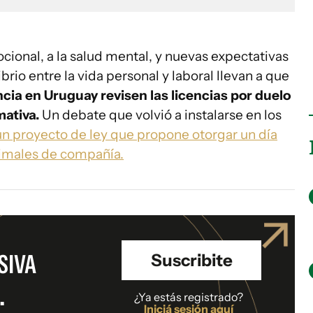
ional, a la salud mental, y nuevas expectativas
brio entre la vida personal y laboral llevan a que
ia en Uruguay revisen las licencias por duelo
mativa.
Un debate que volvió a instalarse en los
un proyecto de ley que propone otorgar un día
nimales de compañía.
SIVA
Suscribite
.
¿Ya estás registrado?
Iniciá sesión aquí