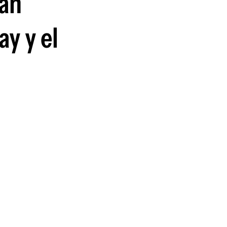
tán
y y el