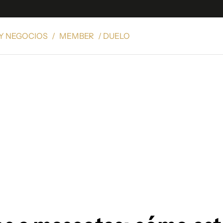
Y NEGOCIOS
/
MEMBER
/ DUELO
e
S
n
es
Siguenos en:
 y Legales
es especiales
ciones
ters
ina
 Unidos