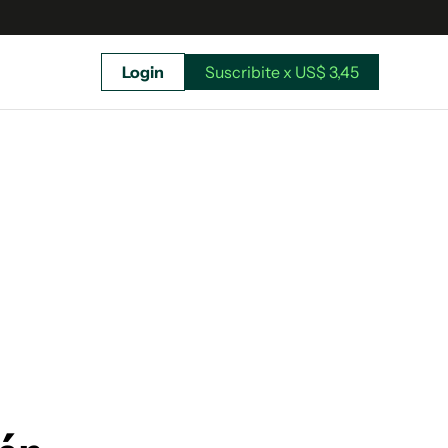
Login
Suscribite x US$ 3,45
uscríbete ahora a El Observador y elegí hasta
donde llegar.
Suscribite x US$ 3,45