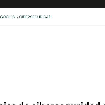
EGOCIOS
/ CIBERSEGURIDAD
e
S
n
es
Siguenos en:
 y Legales
es especiales
ciones
ters
ina
 Unidos