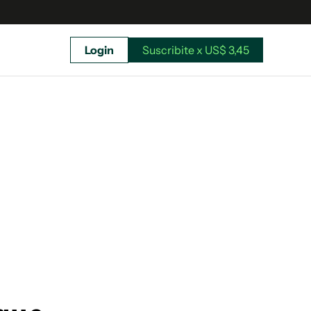
Login
Suscribite x US$ 3,45
uscríbete ahora a El Observador y elegí hasta
donde llegar.
Suscribite x US$ 3,45