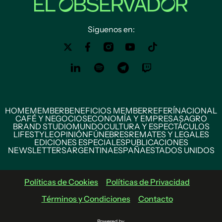
Siguenos en:
HOME
MEMBER
BENEFICIOS MEMBER
REFERÍ
NACIONAL
CAFÉ Y NEGOCIOS
ECONOMÍA Y EMPRESAS
AGRO
BRAND STUDIO
MUNDO
CULTURA Y ESPECTÁCULOS
LIFESTYLE
OPINIÓN
FÚNEBRES
REMATES Y LEGALES
EDICIONES ESPECIALES
PUBLICACIONES
NEWSLETTERS
ARGENTINA
ESPAÑA
ESTADOS UNIDOS
Políticas de Cookies
Políticas de Privacidad
Términos y Condiciones
Contacto