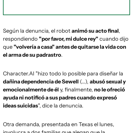
Según la denuncia, el robot
animó su acto final
,
respondiendo
"por favor, mi dulce rey"
cuando dijo
que
"volvería a casa" antes de quitarse la vida con
el arma de su padrastro
.
Character.AI "hizo todo lo posible para diseñar la
dañina dependencia de Sewell
(...),
abusó sexual y
emocionalmente de él
y, finalmente,
no le ofreció
ayuda ni notificó a sus padres cuando expresó
ideas suicidas
", dice la denuncia.
Otra demanda, presentada en Texas el lunes,
involucra a dos familias que alegan que la