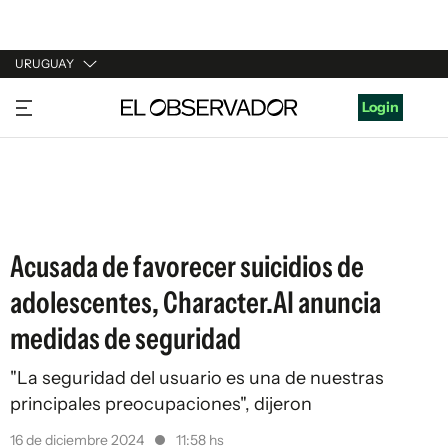
URUGUAY
URUGUAY
Login
ARGENTINA
ESPAÑA
ESTADOS UNIDOS
Acusada de favorecer suicidios de
adolescentes, Character.AI anuncia
medidas de seguridad
"La seguridad del usuario es una de nuestras
principales preocupaciones", dijeron
16 de diciembre 2024
11:58 hs