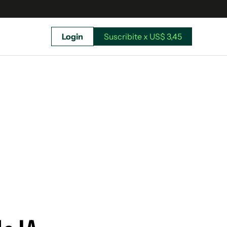
Login
Suscribite x US$ 3,45
uscríbete ahora a El Observador y elegí hasta
donde llegar.
Suscribite x US$ 3,45