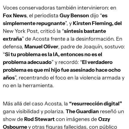
Voces conservadoras también intervinieron: en
Fox News
, el periodista
Guy Benson
dijo “
es
simplemente repugnante
”, y
Kirsten Fleming, del
New York Post, criticó la “
síntesis bastante
extraña
” de Acosta frente a la desinformación. En
defensa,
Manuel Oliver
, padre de Joaquín, sostuvo:
“
Si tu problema es la IA, entonces no es el
problema adecuado
” y recordó: “
El verdadero
problema es que mi hijo fue asesinado hace ocho
años
”, recentrando el foco en la violencia armada y
no en la herramienta.
Más allá del caso Acosta, la
“resurrección digital”
gana visibilidad y polariza.
The Guardian
reseñó un
show de
Rod Stewart
con imágenes de
Ozzy
Osbourne
y otras figuras fallecidas, con público