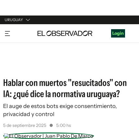
URUGUAY
URUGUAY
Login
ARGENTINA
ESPAÑA
ESTADOS UNIDOS
Hablar con muertos "resucitados" con
IA: ¿qué dice la normativa uruguaya?
El auge de estos bots exige consentimiento,
privacidad y control
5 de septiembre 2025
5:00 hs