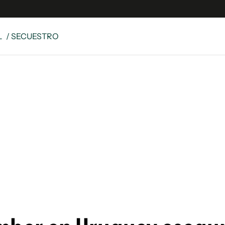
L
/ SECUESTRO
e
S
n
es
Siguenos en:
 y Legales
es especiales
ciones
ters
ina
 Unidos