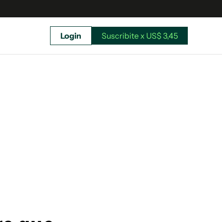
Login
Suscribite x US$ 3,45
uscríbete ahora a El Observador y elegí hasta
donde llegar.
Suscribite x US$ 3,45