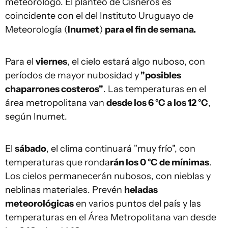
meteorólogo. El planteo de Cisneros es
coincidente con el del Instituto Uruguayo de
Meteorología (
Inumet
)
para el fin de semana.
Para el
viernes
, el cielo estará algo nuboso, con
períodos de mayor nubosidad y
"posibles
chaparrones costeros"
. Las temperaturas en el
área metropolitana van
desde los 6 °C a los 12 °C
,
según Inumet.
El
sábado
, el clima continuará "muy frío", con
temperaturas que ronda
rán los 0 °C de mínimas
.
Los cielos permanecerán nubosos, con nieblas y
neblinas materiales. Prevén
heladas
meteorológicas
en varios puntos del país y las
temperaturas en el Área Metropolitana van desde