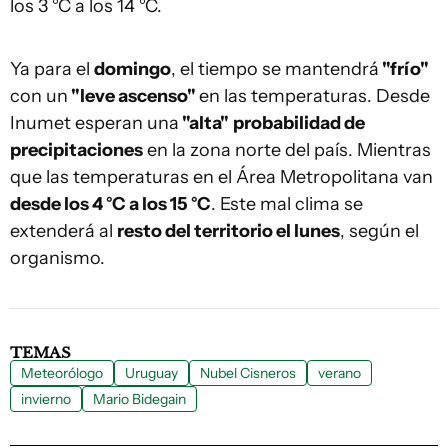
los 3 °C a los 14 °C.
Ya para el
domingo
, el tiempo se mantendrá
"frío"
con un
"leve ascenso"
en las temperaturas. Desde
Inumet esperan una
"alta"
probabilidad de
precipitaciones
en la zona norte del país. Mientras
que las temperaturas en el Área Metropolitana van
desde los 4 °C a los 15 °C
. Este mal clima se
extenderá al
resto del territorio el lunes
, según el
organismo.
TEMAS
Meteorólogo
Uruguay
Nubel Cisneros
verano
invierno
Mario Bidegain