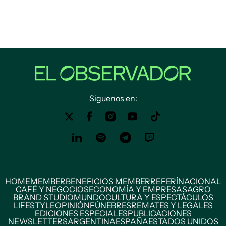
Siguenos en:
HOME
MEMBER
BENEFICIOS MEMBER
REFERÍ
NACIONAL
CAFÉ Y NEGOCIOS
ECONOMÍA Y EMPRESAS
AGRO
BRAND STUDIO
MUNDO
CULTURA Y ESPECTÁCULOS
LIFESTYLE
OPINIÓN
FÚNEBRES
REMATES Y LEGALES
EDICIONES ESPECIALES
PUBLICACIONES
NEWSLETTERS
ARGENTINA
ESPAÑA
ESTADOS UNIDOS