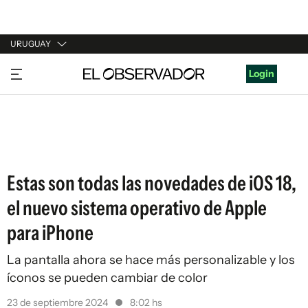
URUGUAY
URUGUAY
Login
ARGENTINA
ESPAÑA
ESTADOS UNIDOS
Estas son todas las novedades de iOS 18,
el nuevo sistema operativo de Apple
para iPhone
La pantalla ahora se hace más personalizable y los
íconos se pueden cambiar de color
23 de septiembre 2024
8:02 hs